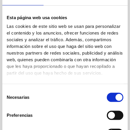
Esta página web usa cookies
Flora González a bordo de Costa Toscana
Las cookies de este sitio web se usan para personalizar
Deja un comentario
/
Campaña
,
Campañas TV
,
Frame
el contenido y los anuncios, ofrecer funciones de redes
comunicación
/ Por
admin
sociales y analizar el tráfico. Además, compartimos
información sobre el uso que haga del sitio web con
La presentadora Flora González y Carlos Sobera, han sido
nuestros partners de redes sociales, publicidad y análisis
los encargados de transmitir la cuenta atrás para el bautizo
web, quienes pueden combinarla con otra información
del Costa Toscana de Costa Cruceros. Un nuevo barco que
que les haya proporcionado o que hayan recopilado a
ha contado con Chanel, la representante de España en el
partir del uso que haya hecho de sus servicios.
último certamen de Eurovisión 2022, como madrina. En los
diferentes spots publicitarios hemos podido ver a […]
Selección
Necesarias
de
Flora
Read More »
consentimiento
González
Preferencias
a
bordo