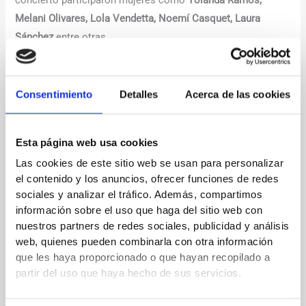
concierto participaron mujeres como
Yolanda Ramos,
Melani Olivares, Lola Vendetta, Noemí Casquet, Laura
Sánchez
entre otras.
Una noche llena de grandes mujeres y de emoción, talento y
reconocimiento.
Consentimiento
Detalles
Acerca de las cookies
La gala íntegra la podréis ver mañana en el prime time de
Telecinco
Esta página web usa cookies
Las cookies de este sitio web se usan para personalizar
←
Entrada anterior
Entrada siguiente
→
el contenido y los anuncios, ofrecer funciones de redes
sociales y analizar el tráfico. Además, compartimos
información sobre el uso que haga del sitio web con
Deja un comentario
nuestros partners de redes sociales, publicidad y análisis
web, quienes pueden combinarla con otra información
Tu dirección de correo electrónico no será publicada.
Los
que les haya proporcionado o que hayan recopilado a
campos obligatorios están marcados con
*
partir del uso que haya hecho de sus servicios.
Escribe