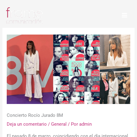
Ir
al
contenido
Concierto Rocío Jurado 8M
Deja un comentario
/
General
/ Por
admin
El pasado 8 de marzo, coincidiendo con el día internacional