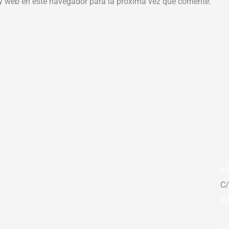
 y web en este navegador para la próxima vez que comente.
68
C/
in