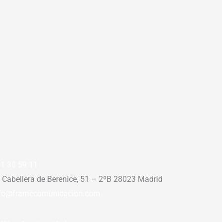
1 30 59 11
 Cabellera de Berenice, 51 – 2ºB 28023 Madrid
fo@framecomunicacion.com