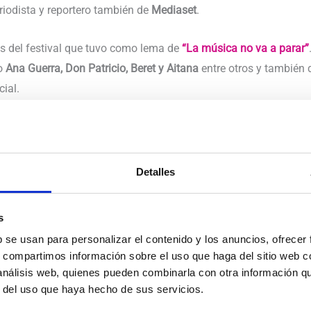
eriodista y reportero también de
Mediaset
.
 del festival que tuvo como lema de
“La música no va a parar”
mo
Ana Guerra, Don Patricio, Beret y Aitana
entre otros y también 
cial.
 el festival se celebró sin público. Pero ningún virus puede par
Detalles
s
b se usan para personalizar el contenido y los anuncios, ofrecer
s, compartimos información sobre el uso que haga del sitio web 
 análisis web, quienes pueden combinarla con otra información q
r del uso que haya hecho de sus servicios.