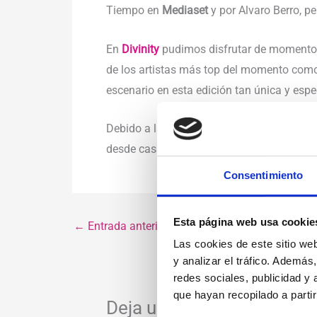
Tiempo en
Mediaset
y por Alvaro Berro, p
En
Divinity
pudimos disfrutar de momentos
de los artistas más top del momento co
escenario en esta edición tan única y espe
Debido a la excepcional situación este año
desde casa bailando a tope.
Consentimiento
Esta página web usa cookie
←
Entrada anterior
Las cookies de este sitio we
y analizar el tráfico. Ademá
redes sociales, publicidad y
que hayan recopilado a parti
Deja un comentario