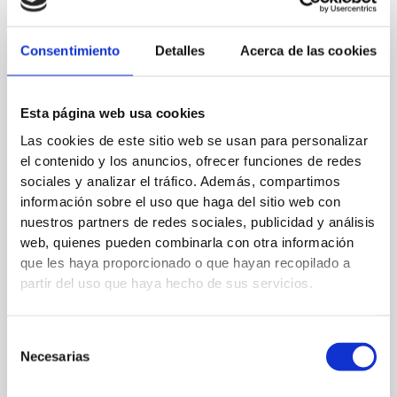
Youtube de
COCEMFE
.
Consentimiento
Detalles
Acerca de las cookies
←
Entrada anterior
Entrada siguiente
→
Esta página web usa cookies
Las cookies de este sitio web se usan para personalizar
Deja un comentario
el contenido y los anuncios, ofrecer funciones de redes
Tu dirección de correo electrónico no será publicada.
Los
sociales y analizar el tráfico. Además, compartimos
información sobre el uso que haga del sitio web con
campos obligatorios están marcados con
*
nuestros partners de redes sociales, publicidad y análisis
web, quienes pueden combinarla con otra información
Escribe
que les haya proporcionado o que hayan recopilado a
aquí...
partir del uso que haya hecho de sus servicios.
Selección
Necesarias
de
consentimiento