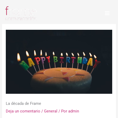
Ir
al
contenido
La década de Frame
Deja un comentario
/
General
/ Por
admin