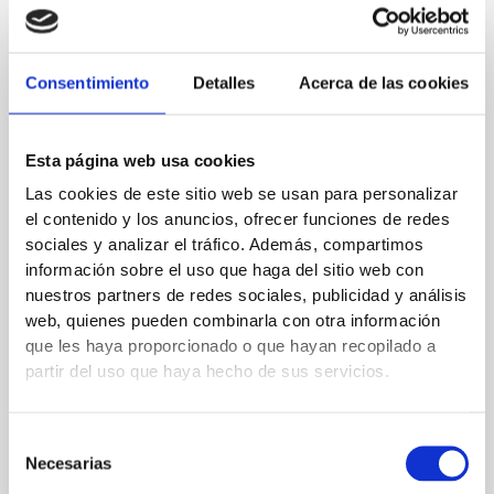
Hoy brindaremos por todos vosotros por otros 10 más!!!
Millones de gracias por estar ahí!!! ♥️
Consentimiento
Detalles
Acerca de las cookies
←
Entrada anterior
Entrada siguiente
→
Esta página web usa cookies
Las cookies de este sitio web se usan para personalizar
el contenido y los anuncios, ofrecer funciones de redes
Deja un comentario
sociales y analizar el tráfico. Además, compartimos
Tu dirección de correo electrónico no será publicada.
Los
información sobre el uso que haga del sitio web con
campos obligatorios están marcados con
*
nuestros partners de redes sociales, publicidad y análisis
web, quienes pueden combinarla con otra información
Escribe
que les haya proporcionado o que hayan recopilado a
partir del uso que haya hecho de sus servicios.
aquí...
Selección
Necesarias
de
consentimiento