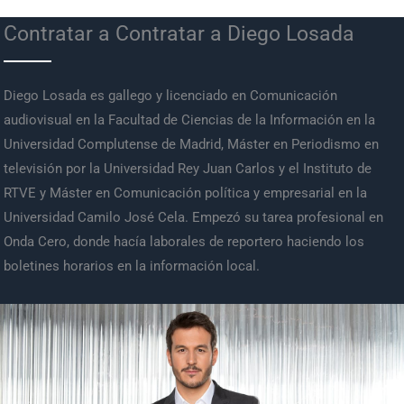
Contratar a Contratar a Diego Losada
Diego Losada es gallego y licenciado en Comunicación
audiovisual en la Facultad de Ciencias de la Información en la
Universidad Complutense de Madrid, Máster en Periodismo en
televisión por la Universidad Rey Juan Carlos y el Instituto de
RTVE y Máster en Comunicación política y empresarial en la
Universidad Camilo José Cela. Empezó su tarea profesional en
Onda Cero, donde hacía laborales de reportero haciendo los
boletines horarios en la información local.