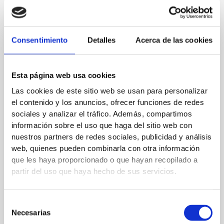
La Palma, mandando un mensaje de apoyo y ánimo en
especial a sus clientes, agentes y asesores que han sufrido
duras consecuencias a raíz de la erupción.
Consentimiento
Detalles
Acerca de las cookies
←
Entrada anterior
Entrada siguiente
→
Esta página web usa cookies
Las cookies de este sitio web se usan para personalizar
el contenido y los anuncios, ofrecer funciones de redes
Deja un comentario
sociales y analizar el tráfico. Además, compartimos
Tu dirección de correo electrónico no será publicada.
Los
información sobre el uso que haga del sitio web con
nuestros partners de redes sociales, publicidad y análisis
campos obligatorios están marcados con
*
web, quienes pueden combinarla con otra información
que les haya proporcionado o que hayan recopilado a
Escribe
partir del uso que haya hecho de sus servicios.
aquí...
Selección
Necesarias
de