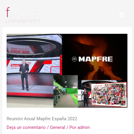
Ir
al
contenido
Reunión Anual Mapfre España 2022
Deja un comentario
/
General
/ Por
admin