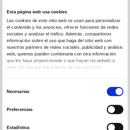
Tu dirección de correo electrónico no será publicada.
Los
Esta página web usa cookies
campos obligatorios están marcados con
*
Las cookies de este sitio web se usan para personalizar
el contenido y los anuncios, ofrecer funciones de redes
Escribe
sociales y analizar el tráfico. Además, compartimos
aquí...
información sobre el uso que haga del sitio web con
nuestros partners de redes sociales, publicidad y análisis
web, quienes pueden combinarla con otra información
que les haya proporcionado o que hayan recopilado a
partir del uso que haya hecho de sus servicios.
Selección
Necesarias
de
consentimiento
Nombre*
Preferencias
Estadística