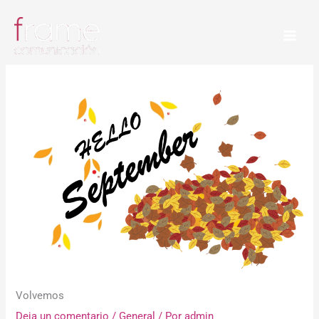
Ir
al
contenido
Volvemos
Deja un comentario
/
General
/ Por
admin