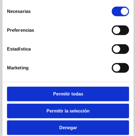
Selección
aquí...
Necesarias
de
consentimiento
Preferencias
Estadística
Marketing
Nombre*
Permitir todas
Correo
Permitir la selección
electrónico*
Denegar
Web