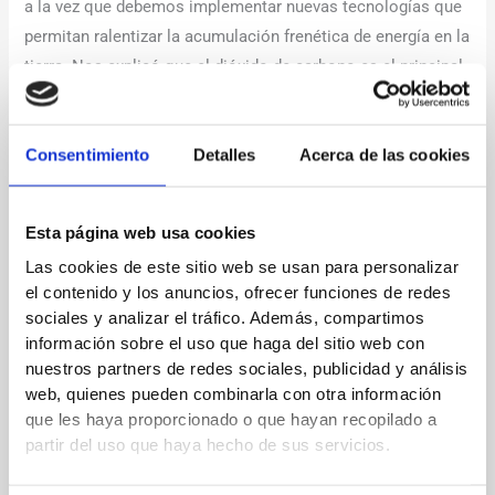
a la vez que debemos implementar nuevas tecnologías que
permitan ralentizar la acumulación frenética de energía en la
tierra. Nos explicó que el dióxido de carbono es el principal
contaminante responsable del calentamiento global, que
los gases de efecto invernadero juegan un papel
fundamental a la hora de moldear el clima terrestre, etc.
Consentimiento
Detalles
Acerca de las cookies
Fue una charla muy instructiva e interesante.
Esta página web usa cookies
Las cookies de este sitio web se usan para personalizar
←
Entrada anterior
Entrada siguiente
→
el contenido y los anuncios, ofrecer funciones de redes
sociales y analizar el tráfico. Además, compartimos
información sobre el uso que haga del sitio web con
Deja un comentario
nuestros partners de redes sociales, publicidad y análisis
web, quienes pueden combinarla con otra información
Tu dirección de correo electrónico no será publicada.
Los
que les haya proporcionado o que hayan recopilado a
campos obligatorios están marcados con
*
partir del uso que haya hecho de sus servicios.
Escribe