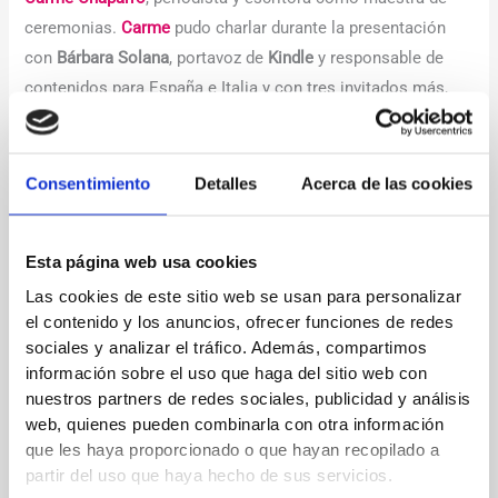
ceremonias.
Carme
pudo charlar durante la presentación
con
Bárbara Solana
, portavoz de
Kindle
y responsable de
contenidos para España e Italia y con tres invitados más,
Fernando Gamboa
, escritor y miembro del jurado de esta
edición,
Carmen Boza
, compositora e intérprete y que
pudimos disfrutar de dos de sus composiciones y por
Consentimiento
Detalles
Acerca de las cookies
último con
Ismael Santiago
, ganador del
Premio Literario
Amazon en 2019
. También pudimos escuchar a cada
Esta página web usa cookies
finalista hablándonos de su obra.
Las cookies de este sitio web se usan para personalizar
el contenido y los anuncios, ofrecer funciones de redes
←
Entrada anterior
Entrada siguiente
→
sociales y analizar el tráfico. Además, compartimos
información sobre el uso que haga del sitio web con
nuestros partners de redes sociales, publicidad y análisis
web, quienes pueden combinarla con otra información
Deja un comentario
que les haya proporcionado o que hayan recopilado a
Tu dirección de correo electrónico no será publicada.
Los
partir del uso que haya hecho de sus servicios.