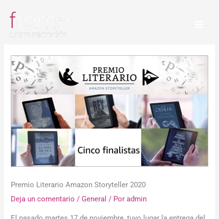
Ir
al
contenido
Premio Literario Amazon Storyteller 2020
Deja un comentario
/
General
/ Por
admin
El pasado martes 17 de noviembre, tuvo lugar la entrega del