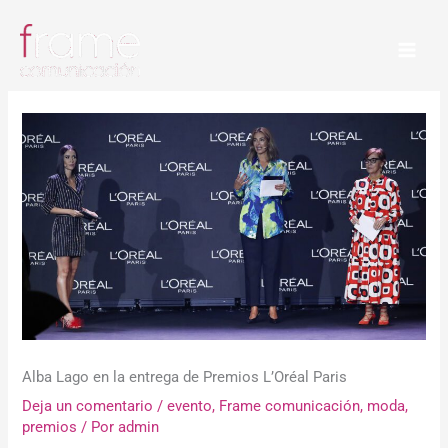
Ir
al
contenido
Alba Lago en la entrega de Premios L’Oréal Paris
Deja un comentario
/
evento
,
Frame comunicación
,
moda
,
premios
/ Por
admin