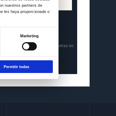
con nuestros partners de
ue les haya proporcionado o
Marketing
 «Insuficiencia cardiaca«. Una
 esta enfermedad con todas sus letras no
Permitir todas