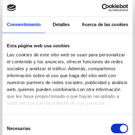
utilizando el hashtag y Llámalo Insuficiencia Cardiaca.
Consentimiento
Detalles
Acerca de las cookies
←
Entrada anterior
Entrada siguiente
→
Esta página web usa cookies
Las cookies de este sitio web se usan para personalizar
el contenido y los anuncios, ofrecer funciones de redes
Deja un comentario
sociales y analizar el tráfico. Además, compartimos
información sobre el uso que haga del sitio web con
Tu dirección de correo electrónico no será publicada.
Los
nuestros partners de redes sociales, publicidad y análisis
campos obligatorios están marcados con
*
web, quienes pueden combinarla con otra información
que les haya proporcionado o que hayan recopilado a
Escribe
partir del uso que haya hecho de sus servicios.
aquí...
Selección
Necesarias
de