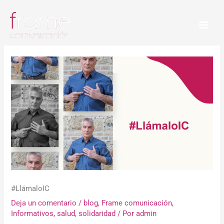
Ir
al
contenido
#LlámaloIC
Deja un comentario
/
blog
,
Frame comunicación
,
Informativos
,
salud
,
solidaridad
/ Por
admin