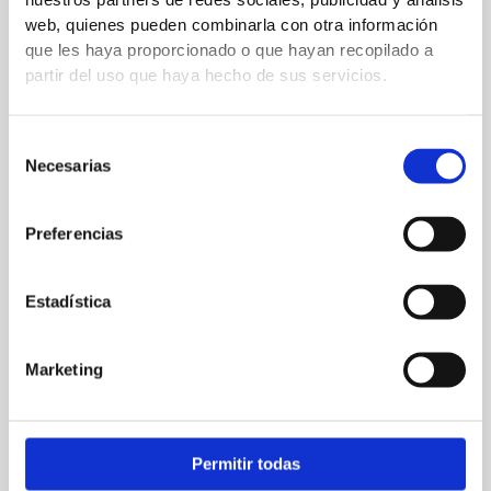
web, quienes pueden combinarla con otra información
←
Entrada anterior
Entrada siguiente
→
que les haya proporcionado o que hayan recopilado a
partir del uso que haya hecho de sus servicios.
Deja un comentario
Selección
Tu dirección de correo electrónico no será publicada.
Los
Necesarias
de
campos obligatorios están marcados con
*
consentimiento
Preferencias
Escribe
aquí...
Estadística
Marketing
Permitir todas