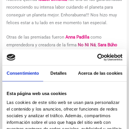
reconociendo su intensa labor cuidando el planeta para
conseguir un planeta mejor. Enhorabuena!!! Nos hizo muy
felices estar a tu lado en ese momento tan especial.
Otras de las premiadas fueron
Anna Padilla
como
emprendedora y creadora de la firma
No Ni Ná
;
Sara Búho
en literatura;
Lydia Valentín
en deporte;
Malena Costa
en
moda;
Andrea Duro
en interpretación;
María Hesse
en arte y
en la parte la música
Lola Índigo
una de las cantantes top
Consentimiento
Detalles
Acerca de las cookies
del momento.
Fue todo un lujo poder compartir velada con este grupo de
Esta página web usa cookies
mujeres tan inspiradoras.
Las cookies de este sitio web se usan para personalizar
el contenido y los anuncios, ofrecer funciones de redes
Qué maravilla volver a disfrutar de los eventos y
sociales y analizar el tráfico. Además, compartimos
reencontrarnos con colegas de trabajo
información sobre el uso que haga del sitio web con
nuestros partners de redes sociales, publicidad y análisis