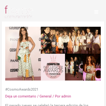
Ir
al
contenido
#CosmoAwards2021
Deja un comentario
/
General
/ Por
admin
El pasado jueves se celebró la tercera edición de los