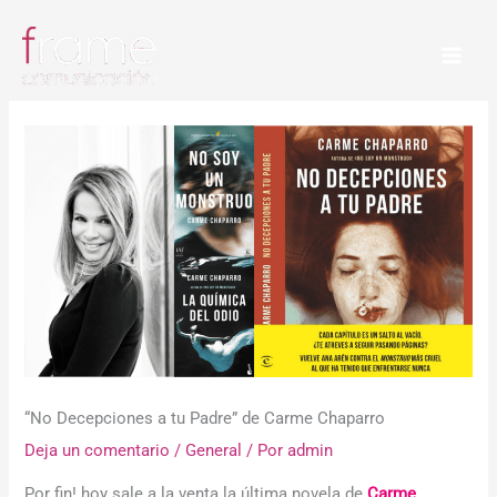
Ir
al
contenido
“No Decepciones a tu Padre” de Carme Chaparro
Deja un comentario
/
General
/ Por
admin
Por fin! hoy sale a la venta la última novela de
Carme