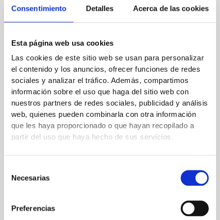
←
Entrada anterior
Entrada siguiente
→
Consentimiento
Detalles
Acerca de las cookies
Deja un comentario
Esta página web usa cookies
Las cookies de este sitio web se usan para personalizar
Tu dirección de correo electrónico no será publicada.
Los
el contenido y los anuncios, ofrecer funciones de redes
campos obligatorios están marcados con
*
sociales y analizar el tráfico. Además, compartimos
información sobre el uso que haga del sitio web con
Escribe
nuestros partners de redes sociales, publicidad y análisis
aquí...
web, quienes pueden combinarla con otra información
que les haya proporcionado o que hayan recopilado a
partir del uso que haya hecho de sus servicios.
Selección
Necesarias
de
consentimiento
Preferencias