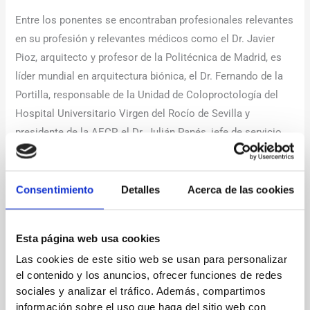
Entre los ponentes se encontraban profesionales relevantes
en su profesión y relevantes médicos como el Dr. Javier
Pioz, arquitecto y profesor de la Politécnica de Madrid, es
líder mundial en arquitectura biónica, el Dr. Fernando de la
Portilla, responsable de la Unidad de Coloproctología del
Hospital Universitario Virgen del Rocío de Sevilla y
presidente de la AECP, el Dr. Julián Panés, jefe de servicio
de Gastroenterología del Hospital Clínic de Barcelona y
director de la unidad de Enfermedad Inflamatoria Intestinal,
el Dr. Damián G. Olmo, jefe del Área Médica de Cirugía
Consentimiento
Detalles
Acerca de las cookies
General y Aparato Digestivo en la Fundación Jimenez Díaz
de Madrid y Catedrático de cirugía en la Autónoma de
Esta página web usa cookies
Madrid y por último Dña. Olga Delgado, jefa del Servicio de
Las cookies de este sitio web se usan para personalizar
Farmacia del Hospital Son Espases de Palma de Mallorca y
el contenido y los anuncios, ofrecer funciones de redes
Presidenta de la SEFH.
sociales y analizar el tráfico. Además, compartimos
información sobre el uso que haga del sitio web con