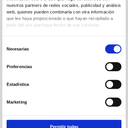
nuestros partners de redes sociales, publicidad y análisis
web, quienes pueden combinarla con otra información
que les haya proporcionado o que hayan recopilado a
←
Entrada anterior
Entrada siguiente
→
partir del uso que haya hecho de sus servicios.
Selección
Deja un comentario
Necesarias
de
Tu dirección de correo electrónico no será publicada.
Los
consentimiento
campos obligatorios están marcados con
*
Preferencias
Escribe
aquí...
Estadística
Marketing
Permitir todas