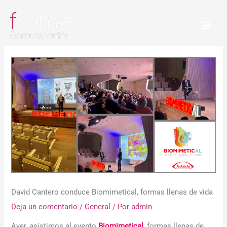
Ir
al
contenido
David Cantero conduce Biomimetical, formas llenas de vida
Deja un comentario
/
General
/ Por
admin
Ayer, asistimos al evento
Biomimetical
, formas llenas de