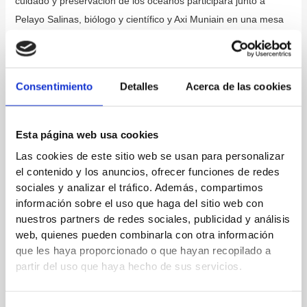
cuidado y preservación de los océanos participará junto a
Pelayo Salinas, biólogo y científico y Axi Muniain en una mesa
redonda moderada por la periodista Ixone Díaz y que tendrá
como temática «Las Voces del Mar». Conectaos a las 17h si
queréis saber más porque os adelantamos que va a ser muy
Consentimiento
Detalles
Acerca de las cookies
emotiva. Está en nuestras manos salvar los océanos. Si los
salvamos a ellos nos salvamos a nosotros.
Esta página web usa cookies
Las cookies de este sitio web se usan para personalizar
←
Entrada anterior
Entrada siguiente
→
el contenido y los anuncios, ofrecer funciones de redes
sociales y analizar el tráfico. Además, compartimos
información sobre el uso que haga del sitio web con
Deja un comentario
nuestros partners de redes sociales, publicidad y análisis
Tu dirección de correo electrónico no será publicada.
Los
web, quienes pueden combinarla con otra información
que les haya proporcionado o que hayan recopilado a
campos obligatorios están marcados con
*
partir del uso que haya hecho de sus servicios.
Escribe
aquí...