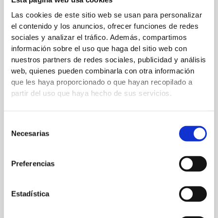
Esta página web usa cookies
Escribe
Las cookies de este sitio web se usan para personalizar
aquí...
el contenido y los anuncios, ofrecer funciones de redes
sociales y analizar el tráfico. Además, compartimos
información sobre el uso que haga del sitio web con
nuestros partners de redes sociales, publicidad y análisis
web, quienes pueden combinarla con otra información
que les haya proporcionado o que hayan recopilado a
partir del uso que haya hecho de sus servicios.
Selección
Necesarias
de
Nombre*
consentimiento
Preferencias
Correo
Estadística
electrónico*