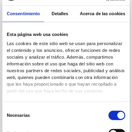
cada empresa.
Consentimiento
Detalles
Acerca de las cookies
←
Entrada anterior
Entrada siguiente
→
Esta página web usa cookies
Deja un comentario
Las cookies de este sitio web se usan para personalizar
el contenido y los anuncios, ofrecer funciones de redes
Tu dirección de correo electrónico no será publicada.
Los
sociales y analizar el tráfico. Además, compartimos
campos obligatorios están marcados con
*
información sobre el uso que haga del sitio web con
nuestros partners de redes sociales, publicidad y análisis
Escribe
web, quienes pueden combinarla con otra información
aquí...
que les haya proporcionado o que hayan recopilado a
partir del uso que haya hecho de sus servicios.
Selección
Necesarias
de
consentimiento