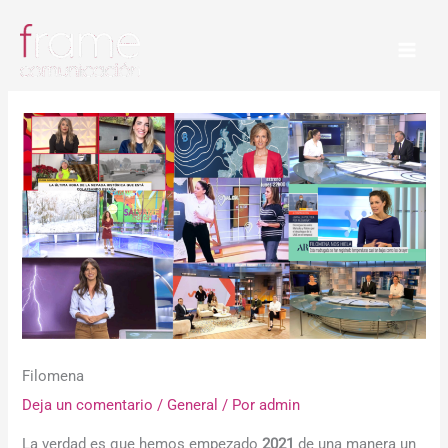
Ir
al
contenido
Filomena
Deja un comentario
/
General
/ Por
admin
La verdad es que hemos empezado
2021
de una manera un