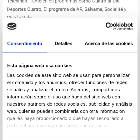
Telecinco
. También en programas como
Cuatro al Día
,
D
eportes Cuatro
,
El programa de AR
,
Sálvame
,
Socialité
y
Viva la Vida
.
Tienes la oportunidad de conocerlas un poquito mejor en
sus redes sociales. Para nosotras es un placer compartir el
Consentimiento
Detalles
Acerca de las cookies
día a día con ellas. Por su profesionalidad, su carisma, su
alegría y su gran capacidad para comunicar.
Esta página web usa cookies
Las cookies de este sitio web se usan para personalizar
←
Entrada anterior
Entrada siguiente
→
el contenido y los anuncios, ofrecer funciones de redes
sociales y analizar el tráfico. Además, compartimos
información sobre el uso que haga del sitio web con
Deja un comentario
nuestros partners de redes sociales, publicidad y análisis
web, quienes pueden combinarla con otra información
Tu dirección de correo electrónico no será publicada.
Los
que les haya proporcionado o que hayan recopilado a
campos obligatorios están marcados con
*
partir del uso que haya hecho de sus servicios.
Escribe