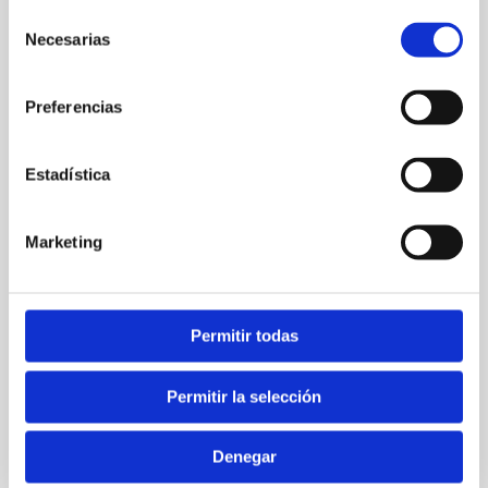
Selección
aquí...
Necesarias
de
consentimiento
Preferencias
Estadística
Marketing
Nombre*
Permitir todas
Correo
Permitir la selección
electrónico*
Denegar
Web