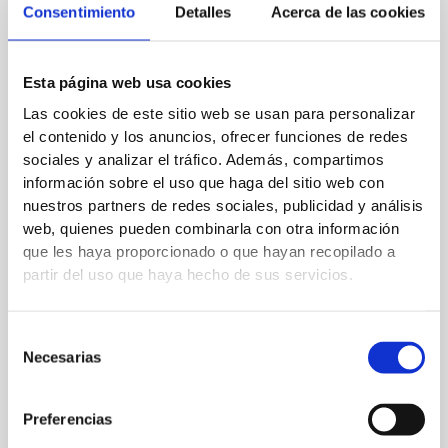
Dada la configuración rectangular de la planta, el edificio de
Consentimiento
Detalles
Acerca de las cookies
Goya 89
está distribuido en dos alas, con dos viviendas en
cada una de ellas. Las de la derecha forman el chaflán con
Esta página web usa cookies
las calles Goya y Conde de Peñalver, mientras que las otras
Las cookies de este sitio web se usan para personalizar
tres dan a la fachada de la calle Goya. En total, se han
el contenido y los anuncios, ofrecer funciones de redes
habilitado el bajo y seis plantas, que cuentan con un total
sociales y analizar el tráfico. Además, compartimos
de 85 ventanales de suelo a techo, lo que proporciona luz
información sobre el uso que haga del sitio web con
natural en todos los espacios a cualquier hora del día. Cada
nuestros partners de redes sociales, publicidad y análisis
planta es una bocanada de inspiración, con numerosas
web, quienes pueden combinarla con otra información
propuestas en las que te quedarías a vivir. El último piso
que les haya proporcionado o que hayan recopilado a
partir del uso que haya hecho de sus servicios.
cuenta con coquetas terrazas desde donde se pueden
contemplar impresionantes vistas sobre la capital. Lástima
que sólo nos hayamos podido quedar un día!!!
Selección
Necesarias
de
consentimiento
Preferencias