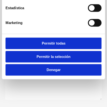
←
Entrada anterior
Entrada siguiente
→
Estadística
Deja un comentario
Marketing
Tu dirección de correo electrónico no será publicada.
Los
campos obligatorios están marcados con
*
Permitir todas
Escribe
aquí...
Permitir la selección
Denegar