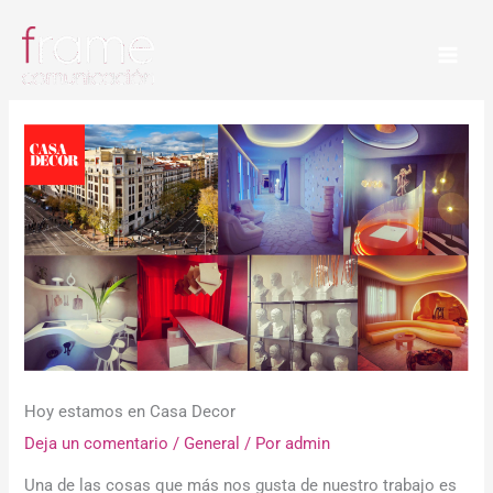
Ir
al
contenido
Hoy estamos en Casa Decor
Deja un comentario
/
General
/ Por
admin
Una de las cosas que más nos gusta de nuestro trabajo es