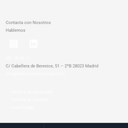
Contacta con Nosotros
Hablemos
681 30 59 11
C/ Cabellera de Berenice, 51 – 2ºB 28023 Madrid
info@framecomunicacion.com
Política de privacidad
Política de Cookies
Aviso Legal