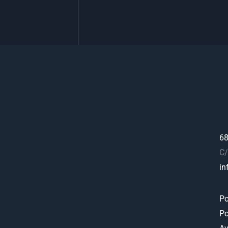
68
C/
in
Po
Po