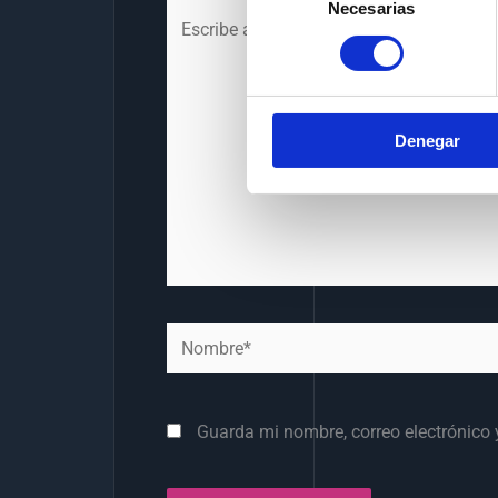
Necesarias
de
Escribe
consentimiento
aquí...
Denegar
Nombre*
Guarda mi nombre, correo electrónico