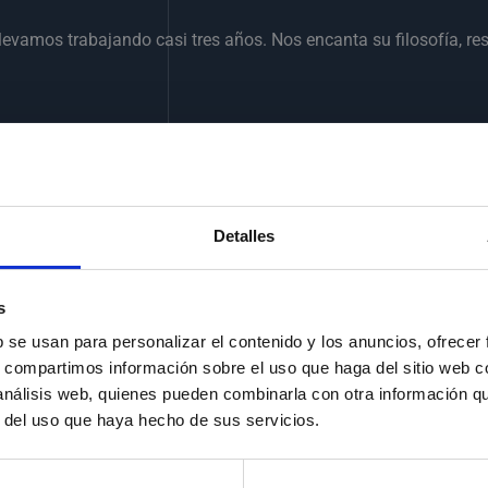
evamos trabajando casi tres años. Nos encanta su filosofía, re
tura y cada producto un descubrimiento. Nos encantan este tip
Detalles
s
b se usan para personalizar el contenido y los anuncios, ofrecer
s, compartimos información sobre el uso que haga del sitio web 
 análisis web, quienes pueden combinarla con otra información q
r del uso que haya hecho de sus servicios.
 publicada.
Los campos obligatorios están marcados con
*