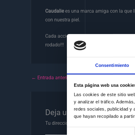
Caudalie
es una marca amiga con la que ll
con nuestra piel.
Cada acción que nos proponen es una aven
rodado!!!
Consentimiento
←
Entrada anterior
Esta página web usa cookie
Las cookies de este sitio we
y analizar el tráfico. Ademá
redes sociales, publicidad y
Deja un comentario
que hayan recopilado a parti
Tu dirección de correo electrónico no será
Selección