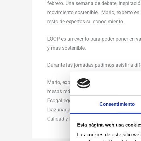
febrero. Una semana de debate, inspiració
movimiento sostenible. Mario, experto en 
resto de expertos su conocimiento.
LOOP es un evento para poder poner en val
y más sostenible.
Durante las jornadas pudimos asistir a di
Mario, experto en Cambio Climático y Sost
mesas redondas y le pudimos escuchar en s
Ecogallego; la responsable de sostenibili
Consentimiento
Icazuriaga; Juan Antonio López director d
Calidad y Evaluación Ambiental del Ministe
Esta página web usa cookie
Las cookies de este sitio we