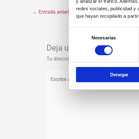
y analizar el tráfico. Ademá
redes sociales, publicidad y
←
Entrada anterior
que hayan recopilado a parti
Selección
Necesarias
de
consentimiento
Deja un comentario
Tu dirección de correo electrónico no será
Escribe
Denegar
aquí...