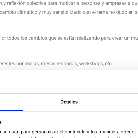
n y reflexión colectiva para motivar a personas y empresas a q
cambio climático y muy sensibilizado con el tema no dudo en a
or todos los cambios que se están realizando para crear un mun
ferentes ponencias, mesas redondas, workshops, etc.
enibilidad, es profesor de Meteorología y Cambio Climático en
u charla sobre cambio climático. También participaron ponente
dad de IKEA Mónica Chao; Joan Marc Simón presidente de Zero W
Detalles
e optimización, energía y medio ambiente del Grupo Damm, e Ism
rio para la Transición Ecológica y el Reto Demográfico, entre ot
s
b se usan para personalizar el contenido y los anuncios, ofrecer