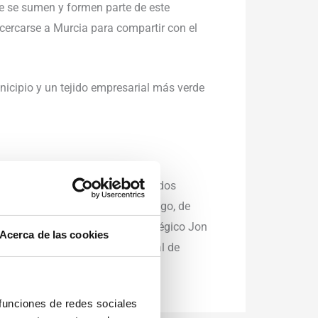
ue se sumen y formen parte de este
cercarse a Murcia para compartir con el
icipio y un tejido empresarial más verde
 la Universidad de UCLA, moderó dos
s de la talla de José Luis Gallego, de
aste Europe; el consultor estratégico Jon
Acerca de las cookies
ael Aznar Cano, director general de
ros.
 funciones de redes sociales