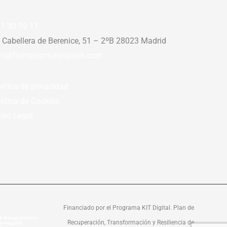
1 30 59 11
 Cabellera de Berenice, 51 – 2ºB 28023 Madrid
fo@framecomunicacion.com
lítica de privacidad
lítica de Cookies
iso Legal
Financiado por el Programa KIT Digital. Plan de
Recuperación, Transformación y Resiliencia de