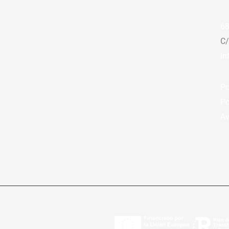
68
C/
in
Po
Po
Av