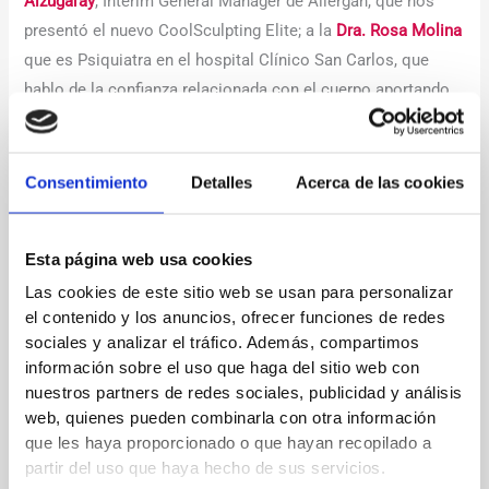
Alzugaray
, Interim General Manager de Allergan, que nos
presentó el nuevo CoolSculpting Elite; a la
Dra. Rosa Molina
que es Psiquiatra en el hospital Clínico San Carlos, que
hablo de la confianza relacionada con el cuerpo aportando
su visión y experiencia en el plano de la salud mental y
emocional; Y por último a la
Dra. Adriana Ribé
, doctora en
medicina y cirugía por la Universidad de Barcelona, que nos
Consentimiento
Detalles
Acerca de las cookies
habló de todos los detalles técnicos de esta nueva máquina
mostrándonos varios casos prácticos. Finalizó contestando
Esta página web usa cookies
las preguntas de los asistentes.
Las cookies de este sitio web se usan para personalizar
el contenido y los anuncios, ofrecer funciones de redes
←
Entrada anterior
Entrada siguiente
→
sociales y analizar el tráfico. Además, compartimos
información sobre el uso que haga del sitio web con
nuestros partners de redes sociales, publicidad y análisis
web, quienes pueden combinarla con otra información
Deja un comentario
que les haya proporcionado o que hayan recopilado a
Tu dirección de correo electrónico no será publicada.
Los
partir del uso que haya hecho de sus servicios.