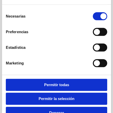
campos obligatorios están marcados con
*
Selección
Escribe
Necesarias
de
aquí...
consentimiento
Preferencias
Estadística
Marketing
Nombre*
Permitir todas
Permitir la selección
Correo
electrónico*
Denegar