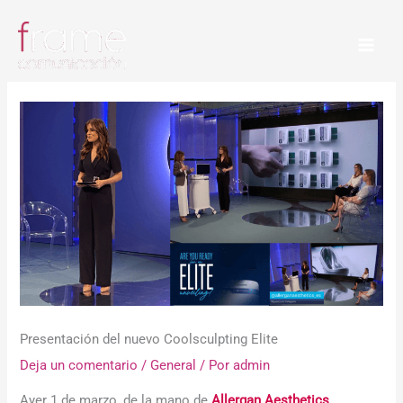
Ir
al
contenido
Presentación del nuevo Coolsculpting Elite
Deja un comentario
/
General
/ Por
admin
Ayer 1 de marzo, de la mano de
Allergan Aesthetics