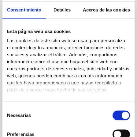
Consentimiento
Detalles
Acerca de las cookies
←
Entrada anterior
Entrada siguiente
→
Esta página web usa cookies
Deja un comentario
Las cookies de este sitio web se usan para personalizar
Tu dirección de correo electrónico no será publicada.
Los
el contenido y los anuncios, ofrecer funciones de redes
sociales y analizar el tráfico. Además, compartimos
campos obligatorios están marcados con
*
información sobre el uso que haga del sitio web con
nuestros partners de redes sociales, publicidad y análisis
Escribe
web, quienes pueden combinarla con otra información
aquí...
que les haya proporcionado o que hayan recopilado a
partir del uso que haya hecho de sus servicios.
Selección
Necesarias
de
consentimiento
Preferencias