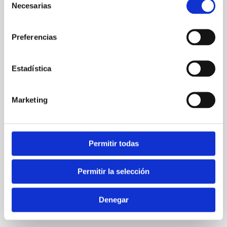
Necesarias
de
consentimiento
Preferencias
Estadística
Marketing
Nombre*
Permitir todas
Correo
electrónico*
Permitir la selección
Web
Denegar