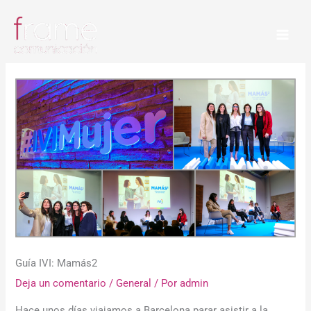
Ir
al
contenido
Guía IVI: Mamás2
Deja un comentario
/
General
/ Por
admin
Hace unos días viajamos a Barcelona parar asistir a la