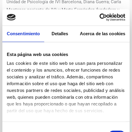
Unidad de Psicología de IVI Barcelona, Diana Guerra; Carla
Montaner, paciente de IVI; y Marta Fernández, fundadora y
CEO de LesWorking (red profesional internacional para
mujeres lesbianas @lesnetworking).
Consentimiento
Detalles
Acerca de las cookies
Fue una tarde entrañable llena de momentos muy emotivos.
Esta página web usa cookies
←
Entrada anterior
Entrada siguiente
→
Las cookies de este sitio web se usan para personalizar
el contenido y los anuncios, ofrecer funciones de redes
sociales y analizar el tráfico. Además, compartimos
Deja un comentario
información sobre el uso que haga del sitio web con
nuestros partners de redes sociales, publicidad y análisis
Tu dirección de correo electrónico no será publicada.
Los
web, quienes pueden combinarla con otra información
campos obligatorios están marcados con
*
que les haya proporcionado o que hayan recopilado a
partir del uso que haya hecho de sus servicios.
Escribe
aquí...
Selección