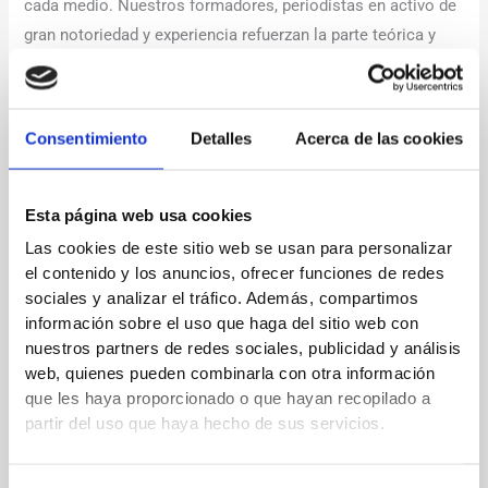
cada medio. Nuestros formadores, periodistas en activo de
gran notoriedad y experiencia refuerzan la parte teórica y
hacen gran hincapié en la práctica.
Si quieres contactar con nosotros para recibir más
Consentimiento
Detalles
Acerca de las cookies
información no dudes en escribirnos a
info@framecomunicacion.com
Esta página web usa cookies
Las cookies de este sitio web se usan para personalizar
←
Entrada anterior
Entrada siguiente
→
el contenido y los anuncios, ofrecer funciones de redes
sociales y analizar el tráfico. Además, compartimos
información sobre el uso que haga del sitio web con
Deja un comentario
nuestros partners de redes sociales, publicidad y análisis
Tu dirección de correo electrónico no será publicada.
Los
web, quienes pueden combinarla con otra información
que les haya proporcionado o que hayan recopilado a
campos obligatorios están marcados con
*
partir del uso que haya hecho de sus servicios.
Escribe
aquí...